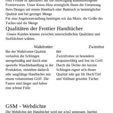
roux Frottee ist spezialiert auf die Anfertigung kundenbezogener
Frottierwaren. Unser Know-How ermöglicht Ihnen die Umsetzung
Ihres Designs auf einem Handtuch oder Badetuch in bestmöglicher
Qualität und bei geringer Menge.
Für eine Angebotserstellung benötigen wir das Motiv, die Größe des
Tuches und die Menge
Qualitäten der Frottier Handtücher
Unsere Kunden können zwischen unterschidlichen Qualitäten und
Stoffdichten wählen.
Walkfrottier
Zwirnfrot
tier
Bei der Walkfrottee Qualität
verlaufen die Schlingen
Zwirnfrottee ist besondern
unregelmäßig und durch eine
strapazierfähig und fest im Griff.
spezielle Waschbehandlung in der
Durch die Dichte der kurzen
Produktion, entstehen dadurch
Schlingen eignet sich dieses
sehr saugfähige
Handtücher mit
Qualität sehr gut für Hoch/Tief
einem voluminösen Griff. Die
und Vollbunt gewebte Tücher.
Fasern sind länger und haben
eine schöne Fülle.
GSM - Webdichte
Die Webdichte der Handtücher wird per g/m2 gemessen, hierbei