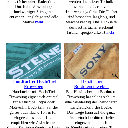
werden. Bei dieser Technik
Saunatücher oder Bademänteln.
werden die Garne vor
Durch die Verwendung
dem weben gefärbt. Die Tücher
hochwertiger Stickgarne
sind besondern langlebig und
entstehen langlebige und edle
waschbeständig. Die Rückseite
Motive
mehr
der Frottiertücher erscheint
farblich spiegelverkehrt
mehr
Handtücher Hoch/Tief
Handtücher
Einweben
Bordüreneinweben
Handtücher mit Hoch/Tief
Bei Handtücher mit Bordüren-
Einwebung eignet sich optimal
Einwebung handelt es sich um
für einfarbige Logos oder
eine Veredelung der besonderen
Motive.Ihr Logo kann auf die
Langlebigkeit des Logos.
ganze Tuch fläche Ton-inTon
Das Logo kann auf die ganze
eingewebt werden. Hier
Frotteetuch Bordüren Breite
empfehlen wir Zwirnfrottee
eingewebt und auch
(kurze Schlinge) damit das Logo
in Kombination
mit einer Ton-