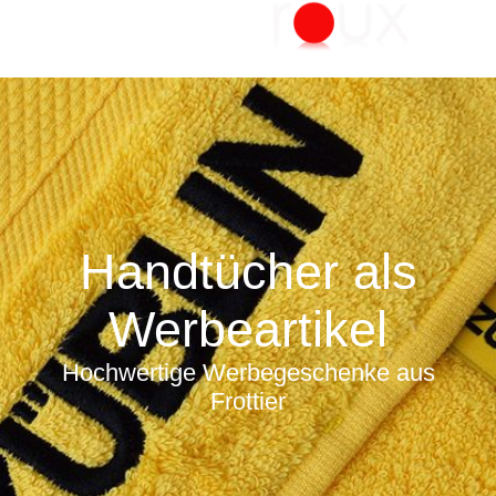
Handtücher als
Werbeartikel
Hochwertige Werbegeschenke aus
Frottier