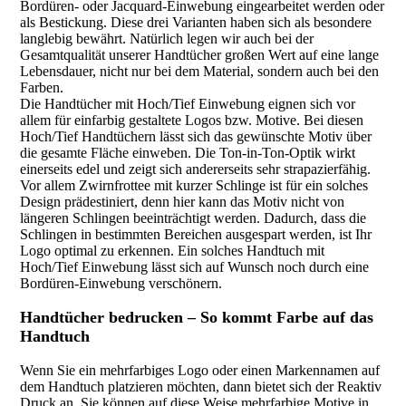
Bordüren- oder Jacquard-Einwebung eingearbeitet werden oder
als Bestickung. Diese drei Varianten haben sich als besondere
langlebig bewährt. Natürlich legen wir auch bei der
Gesamtqualität unserer Handtücher großen Wert auf eine lange
Lebensdauer, nicht nur bei dem Material, sondern auch bei den
Farben.
Die Handtücher mit Hoch/Tief Einwebung eignen sich vor
allem für einfarbig gestaltete Logos bzw. Motive. Bei diesen
Hoch/Tief Handtüchern lässt sich das gewünschte Motiv über
die gesamte Fläche einweben. Die Ton-in-Ton-Optik wirkt
einerseits edel und zeigt sich andererseits sehr strapazierfähig.
Vor allem Zwirnfrottee mit kurzer Schlinge ist für ein solches
Design prädestiniert, denn hier kann das Motiv nicht von
längeren Schlingen beeinträchtigt werden. Dadurch, dass die
Schlingen in bestimmten Bereichen ausgespart werden, ist Ihr
Logo optimal zu erkennen. Ein solches Handtuch mit
Hoch/Tief Einwebung lässt sich auf Wunsch noch durch eine
Bordüren-Einwebung verschönern.
Handtücher bedrucken – So kommt Farbe auf das
Handtuch
Wenn Sie ein mehrfarbiges Logo oder einen Markennamen auf
dem Handtuch platzieren möchten, dann bietet sich der Reaktiv
Druck an. Sie können auf diese Weise mehrfarbige Motive in