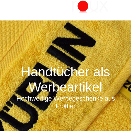
Handtücher als
Werbeartikel
Hochwertige Werbegeschenke aus
Frottier