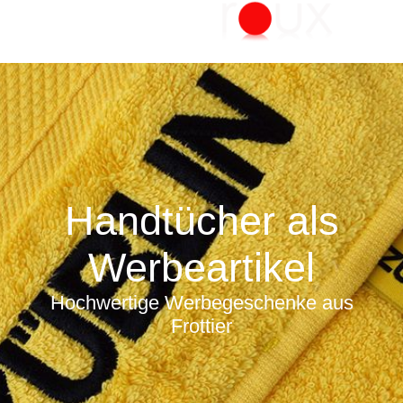
Handtücher als
Werbeartikel
Hochwertige Werbegeschenke aus
Frottier