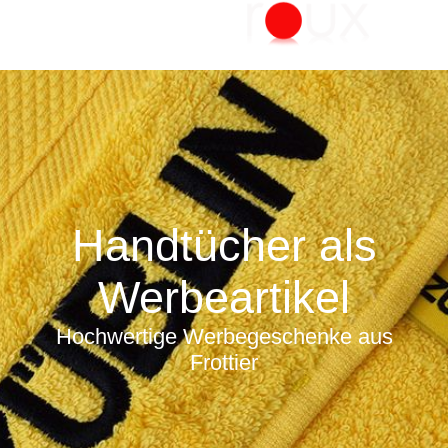
Handtücher als
Werbeartikel
Hochwertige Werbegeschenke aus
Frottier